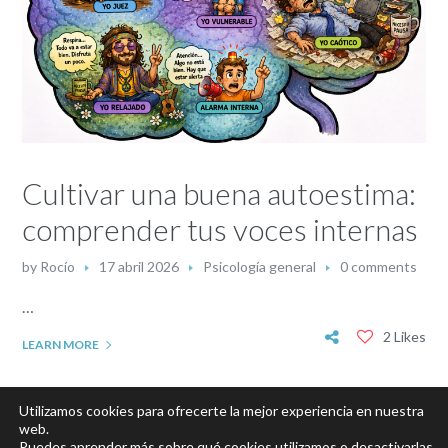
Cultivar una buena autoestima:
comprender tus voces internas
by
Rocío
17 abril 2026
Psicología general
0 comments
…
2 Likes
LEARN MORE
Utilizamos cookies para ofrecerte la mejor experiencia en nuestra
web.
Puedes aprender más sobre qué cookies utilizamos o desactivarlas