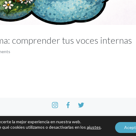
ma: comprender tus voces internas
ments
ecerte la mejor experiencia en nuestra web.
qué cookies utilizamos o desactivarlas en los
ajustes
.
Acept