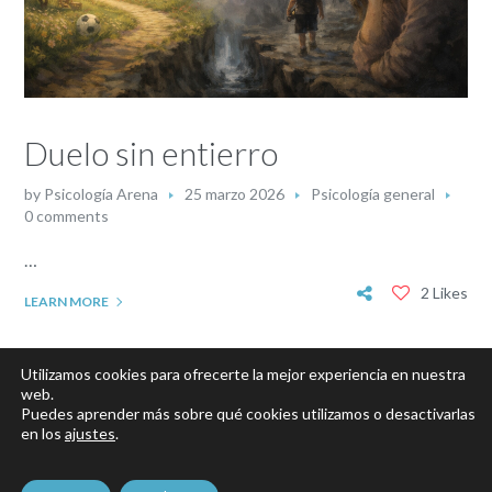
Duelo sin entierro
by
Psicología Arena
25 marzo 2026
Psicología general
0 comments
…
2 Likes
LEARN MORE
Utilizamos cookies para ofrecerte la mejor experiencia en nuestra
web.
Puedes aprender más sobre qué cookies utilizamos o desactivarlas
en los
ajustes
.
Aviso legal
-
Política de privacidad
-
Política de cookies